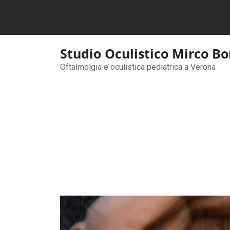
Skip
to
content
Studio Oculistico Mirco B
Oftalmolgia e oculistica pediatrica a Verona