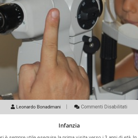
Su
Commenti Disabilitati
Leonardo Bonadimani
Infan
Infanzia
ri è sempre utile eseguire la prima visita verso i 3 anni di età. 