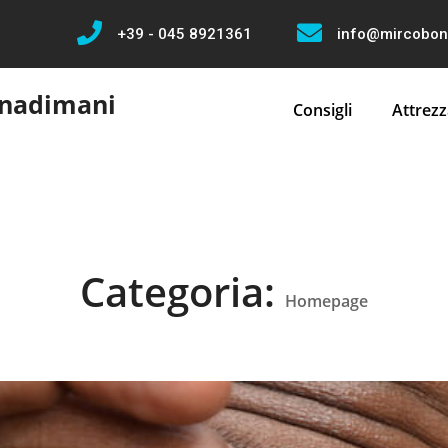
+39 - 045 8921361
info@mircobona
onadimani
Consigli
Attrezz
Categoria:
Homepage