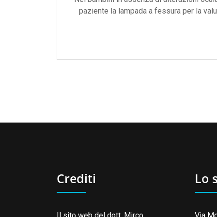
paziente la lampada a fessura per la val
Crediti
Lo 
Il sito web del dott. Mirco
Via Mo