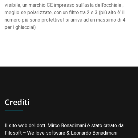
visibile, un marchio CE impresso sull’asta dell’occhiale ,
meglio se polarizzate, con un filtro tra 2 e 3 (più alto è’ il
numero più sono protettive! si arriva ad un massimo di 4
per i ghiacciai)
Crediti
Il sito web del dott. Mirco Bonadimani è stato creato da:
Filosoft
– We love software &
Leonardo Bonadimani